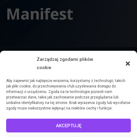
Manifest
W październiku 2024 r. eksperci Klastra Q przygotowali
manifest
Zarządzaj zgodami plików
wskazujący na potrzebę ustanowienia Narodowego Programu
cookie
Kwantowego. Dzięki właściwie określonej strategii, odpowiedniej
alokacji zasobów oraz transparentnym zasadom ich dystrybucji
Aby zapewnić jak najlepsze wrażenia, korzystamy z technologii, takich
jak pliki cookie, do przechowywania i/lub uzyskiwania dostępu do
program taki uczyni z Polski jeden z kluczowych ośrodków rozwoju
informacji o urządzeniu. Zgoda na te technologie pozwoli nam
technologii kwantowych w skali globalnej. Komercjalizacja
przetwarzać dane, takie jak zachowanie podczas przeglądania lub
unikalne identyfikatory na tej stronie. Brak wyrażenia zgody lub wycofanie
opracowanych dzięki programowi rozwiązań znacząco przyczyni się
zgody może niekorzystnie wpłynąć na niektóre cechy i funkcje.
do wzrostu krajowego sektora zaawansowanych technologii,
zapewni zwiększenie technologicznej niezależności oraz odporności
AKCEPTUJĘ
na rosnące zagrożenia zewnętrzne.